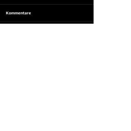
Kommentare
Kommentar verfassen...
Swiss Team Six | Sägereiweg 10 |
2544 Bettlach | Schweiz
swissteamsix@gmail.com